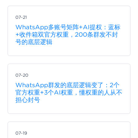
07-21
WhatsApp多账号矩阵+AI提权：蓝标
+收件箱双官方权重，200条群发不封
号的底层逻辑
07-20
WhatsApp群发的底层逻辑变了：2个
官方权重+3个AI权重，懂权重的人从不
担心封号
07-19