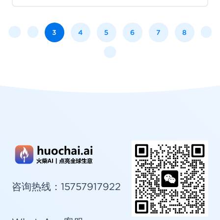
3
4
5
6
7
8
微信客服
扫码添加客服
咨询热线：15757917922