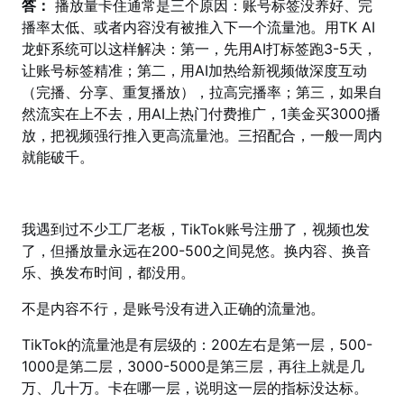
答：
播放量卡住通常是三个原因：账号标签没养好、完
播率太低、或者内容没有被推入下一个流量池。用TK AI
龙虾系统可以这样解决：第一，先用AI打标签跑3-5天，
让账号标签精准；第二，用AI加热给新视频做深度互动
（完播、分享、重复播放），拉高完播率；第三，如果自
然流实在上不去，用AI上热门付费推广，1美金买3000播
放，把视频强行推入更高流量池。三招配合，一般一周内
就能破千。
我遇到过不少工厂老板，TikTok账号注册了，视频也发
了，但播放量永远在200-500之间晃悠。换内容、换音
乐、换发布时间，都没用。
不是内容不行，是账号没有进入正确的流量池。
TikTok的流量池是有层级的：200左右是第一层，500-
1000是第二层，3000-5000是第三层，再往上就是几
万、几十万。卡在哪一层，说明这一层的指标没达标。