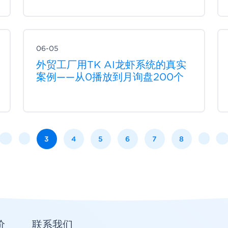
06-05
外贸工厂用TK AI龙虾系统的真实
案例——从0播放到月询盘200个
3
4
5
6
7
8
价
联系我们